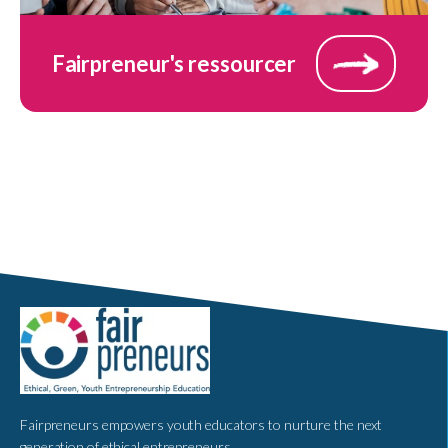
Fairpreneur's ressourcer
Fairpreneurs empowers youth educators to nurture the next
generation of ethical entrepreneurs.