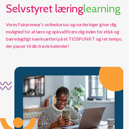
Selvstyret læring
learning
Vores Fairpreneur's onlinekursus og vurderinger giver dig
mulighed for at lære og opkvalificere dig inden for etisk og
bæredygtigt iværksætteri på et TIDSPUNKT og i et tempo,
der passer til din travle kalender!