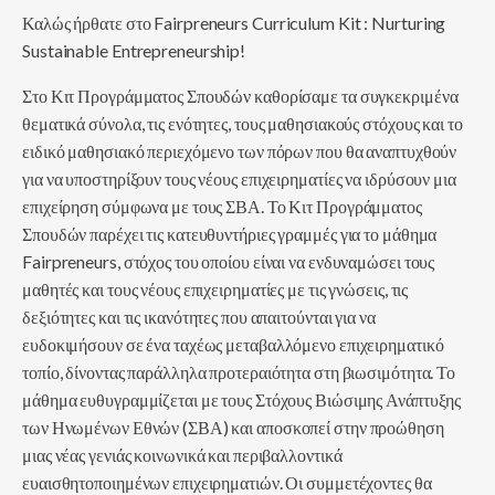
Καλώς ήρθατε στο Fairpreneurs Curriculum Kit : Nurturing
Sustainable Entrepreneurship!
Στο Κιτ Προγράμματος Σπουδών καθορίσαμε τα συγκεκριμένα
θεματικά σύνολα, τις ενότητες, τους μαθησιακούς στόχους και το
ειδικό μαθησιακό περιεχόμενο των πόρων που θα αναπτυχθούν
για να υποστηρίξουν τους νέους επιχειρηματίες να ιδρύσουν μια
επιχείρηση σύμφωνα με τους ΣΒΑ. Το Κιτ Προγράμματος
Σπουδών παρέχει τις κατευθυντήριες γραμμές για το μάθημα
Fairpreneurs, στόχος του οποίου είναι να ενδυναμώσει τους
μαθητές και τους νέους επιχειρηματίες με τις γνώσεις, τις
δεξιότητες και τις ικανότητες που απαιτούνται για να
ευδοκιμήσουν σε ένα ταχέως μεταβαλλόμενο επιχειρηματικό
τοπίο, δίνοντας παράλληλα προτεραιότητα στη βιωσιμότητα. Το
μάθημα ευθυγραμμίζεται με τους Στόχους Βιώσιμης Ανάπτυξης
των Ηνωμένων Εθνών (ΣΒΑ) και αποσκοπεί στην προώθηση
μιας νέας γενιάς κοινωνικά και περιβαλλοντικά
ευαισθητοποιημένων επιχειρηματιών. Οι συμμετέχοντες θα