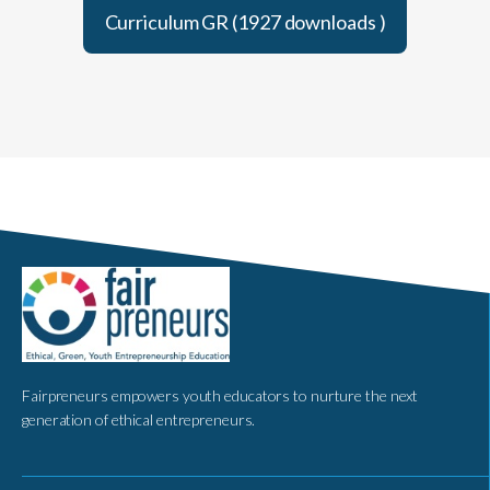
Curriculum GR (1927 downloads )
Fairpreneurs empowers youth educators to nurture the next
generation of ethical entrepreneurs.