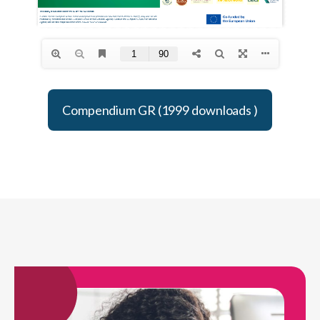
Compendium GR (1999 downloads )